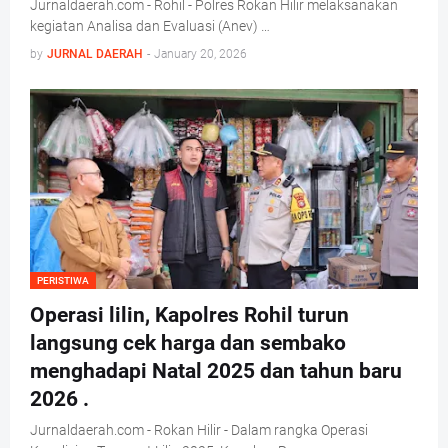
Jurnaldaerah.com - Rohil - Polres Rokan Hilir melaksanakan
kegiatan Analisa dan Evaluasi (Anev) …
by
JURNAL DAERAH
-
January 20, 2026
PERISTIWA
Operasi lilin, Kapolres Rohil turun
langsung cek harga dan sembako
menghadapi Natal 2025 dan tahun baru
2026 .
Jurnaldaerah.com - Rokan Hilir - Dalam rangka Operasi