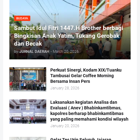
BUDAYA
Sambut Idul Fitri 1447.H Brother berbagi
Bingkisan Anak Yatim, Tukang Gerobak
dan Becak
by
JURNAL DAERAH
-
March 20, 2026
Perkuat Sinergi, Kodam XIX/Tuanku
Tambusai Gelar Coffee Morning
Bersama Insan Pers
January 28, 2026
Laksanakan kegiatan Analisa dan
Evaluasi ( Anev ) Bhabinkamtibmas,
kapolres berharap bhabinkamtibmas
yang paling memahami kondisi wilayah
January 20, 2026
Gelar Tes Urin Seluruh Jajaran