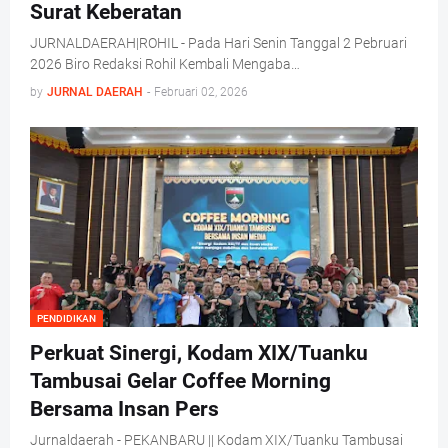
Surat Keberatan
JURNALDAERAH|ROHIL - Pada Hari Senin Tanggal 2 Pebruari
2026 Biro Redaksi Rohil Kembali Mengaba…
by
JURNAL DAERAH
-
Februari 02, 2026
PENDIDIKAN
Perkuat Sinergi, Kodam XIX/Tuanku
Tambusai Gelar Coffee Morning
Bersama Insan Pers
Jurnaldaerah - PEKANBARU || Kodam XIX/Tuanku Tambusai