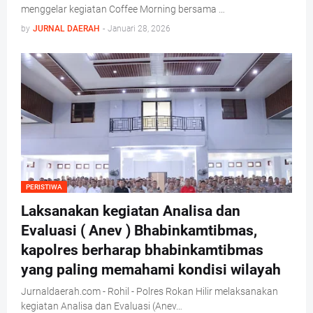
menggelar kegiatan Coffee Morning bersama …
by
JURNAL DAERAH
-
Januari 28, 2026
PERISTIWA
Laksanakan kegiatan Analisa dan
Evaluasi ( Anev ) Bhabinkamtibmas,
kapolres berharap bhabinkamtibmas
yang paling memahami kondisi wilayah
Jurnaldaerah.com - Rohil - Polres Rokan Hilir melaksanakan
kegiatan Analisa dan Evaluasi (Anev…