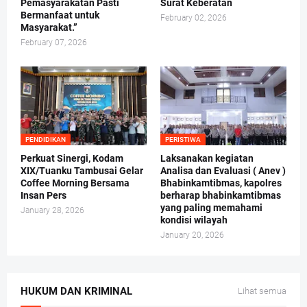
Pemasyarakatan Pasti
Surat Keberatan
Bermanfaat untuk
February 02, 2026
Masyarakat.”
February 07, 2026
PENDIDIKAN
PERISTIWA
Perkuat Sinergi, Kodam
Laksanakan kegiatan
XIX/Tuanku Tambusai Gelar
Analisa dan Evaluasi ( Anev )
Coffee Morning Bersama
Bhabinkamtibmas, kapolres
Insan Pers
berharap bhabinkamtibmas
yang paling memahami
January 28, 2026
kondisi wilayah
January 20, 2026
HUKUM DAN KRIMINAL
Lihat semua