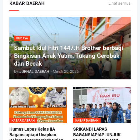
KABAR DAERAH
Lihat semua
BUDAYA
Sambut Idul Fitri 1447.H Brother berbagi
Bingkisan Anak Yatim, Tukang Gerobak
dan Becak
by
JURNAL DAERAH
-
March 20, 2026
KABAR DAERAH
KABAR DAERAH
Humas Lapas Kelas IIA
SRIKANDI LAPAS
Bagansiapiapi Ucapkan
BAGANSIAPIAPI UNJUK