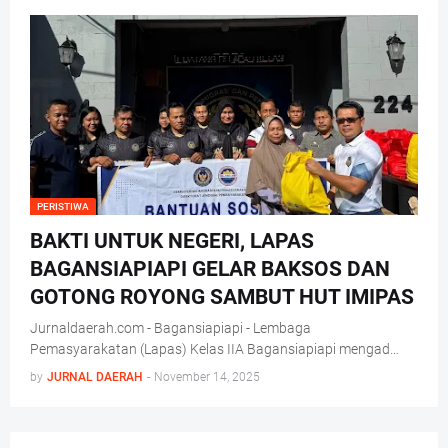
PERISTIWA
BAKTI UNTUK NEGERI, LAPAS
BAGANSIAPIAPI GELAR BAKSOS DAN
GOTONG ROYONG SAMBUT HUT IMIPAS
Jurnaldaerah.com - Bagansiapiapi - Lembaga
Pemasyarakatan (Lapas) Kelas IIA Bagansiapiapi mengad…
by
JURNAL DAERAH
-
November 14, 2025