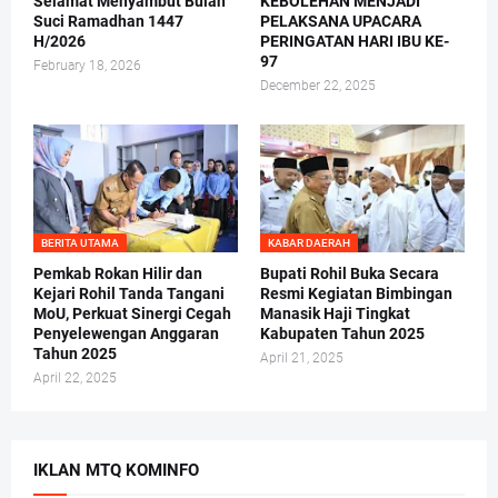
Selamat Menyambut Bulan
KEBOLEHAN MENJADI
Suci Ramadhan 1447
PELAKSANA UPACARA
H/2026
PERINGATAN HARI IBU KE-
97
February 18, 2026
December 22, 2025
BERITA UTAMA
KABAR DAERAH
Pemkab Rokan Hilir dan
Bupati Rohil Buka Secara
Kejari Rohil Tanda Tangani
Resmi Kegiatan Bimbingan
MoU, Perkuat Sinergi Cegah
Manasik Haji Tingkat
Penyelewengan Anggaran
Kabupaten Tahun 2025
Tahun 2025
April 21, 2025
April 22, 2025
IKLAN MTQ KOMINFO