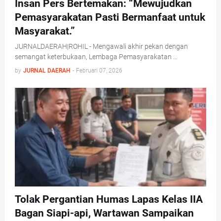
Insan Pers Bertemakan: “Mewujudkan
Pemasyarakatan Pasti Bermanfaat untuk
Masyarakat.”
JURNALDAERAH|ROHIL - Mengawali akhir pekan dengan
semangat keterbukaan, Lembaga Pemasyarakatan …
by
JURNAL DAERAH
-
Februari 07, 2026
Tolak Pergantian Humas Lapas Kelas IIA
Bagan Siapi-api, Wartawan Sampaikan