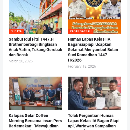
BUDAYA
KABAR DAERAH
Sambut Idul Fitri 1447.H
Humas Lapas Kelas IIA
Brother berbagi Bingkisan
Bagansiapiapi Ucapkan
Anak Yatim, Tukang Gerobak
Selamat Menyambut Bulan
dan Becak
Suci Ramadhan 1447
H/2026
March 20, 2026
February 18, 2026
Kalapas Gelar Coffee
Tolak Pergantian Humas
Morning Bersama Insan Pers
Lapas Kelas IIA Bagan Siapi-
Bertemakan: “Mewujudkan
api, Wartawan Sampaikan