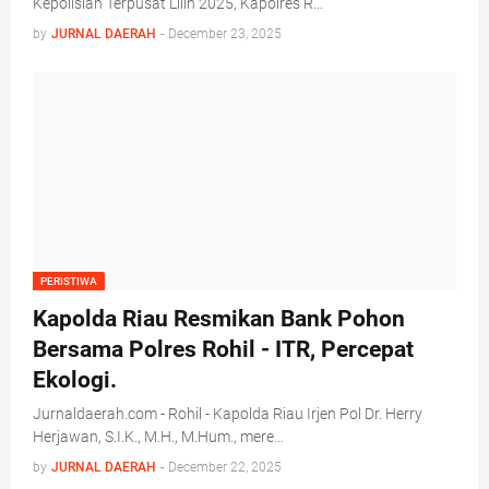
Kepolisian Terpusat Lilin 2025, Kapolres R…
by
JURNAL DAERAH
-
December 23, 2025
PERISTIWA
Kapolda Riau Resmikan Bank Pohon
Bersama Polres Rohil - ITR, Percepat
Ekologi.
Jurnaldaerah.com - Rohil - Kapolda Riau Irjen Pol Dr. Herry
Herjawan, S.I.K., M.H., M.Hum., mere…
by
JURNAL DAERAH
-
December 22, 2025