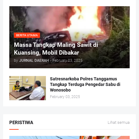
BERITA UTAMA
Massa Tangkap Maling Sawit di
Kuansing, Mobil Dibakar
by
JURNAL DAERAH
-
February 03, 2025
Satresnarkoba Polres Tanggamus
Tangkap Terduga Pengedar Sabu di
Wonosobo
February 03, 2025
PERISTIWA
Lihat semua