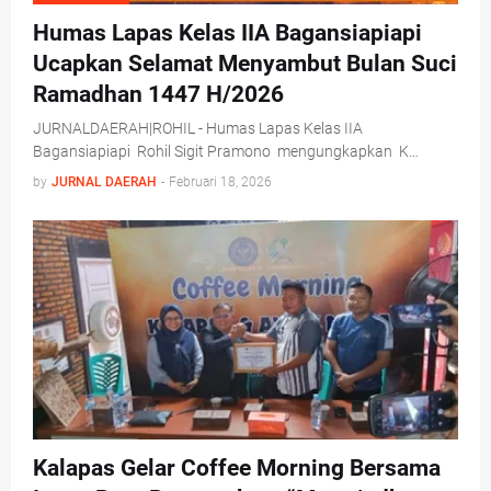
Humas Lapas Kelas IIA Bagansiapiapi
Ucapkan Selamat Menyambut Bulan Suci
Ramadhan 1447 H/2026
JURNALDAERAH|ROHIL - Humas Lapas Kelas IIA
Bagansiapiapi Rohil Sigit Pramono mengungkapkan K…
by
JURNAL DAERAH
-
Februari 18, 2026
Kalapas Gelar Coffee Morning Bersama