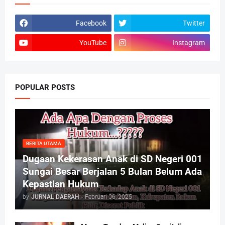
Facebook
Twitter
YouTube
Instagram
POPULAR POSTS
BERITA UTAMA
Dugaan Kekerasan Anak di SD Negeri 001
Sungai Besar Berjalan 5 Bulan Belum Ada
Kepastian Hukum
by
JURNAL DAERAH
-
Februari 06, 2025