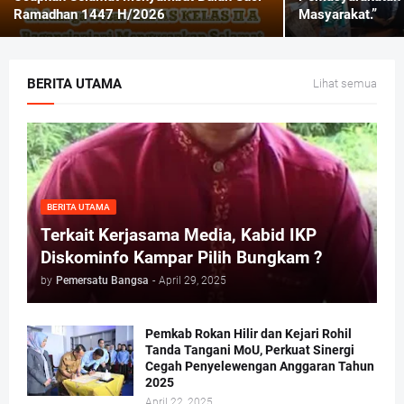
Ramadhan 1447 H/2026
Masyarakat.”
BERITA UTAMA
Lihat semua
BERITA UTAMA
Terkait Kerjasama Media, Kabid IKP
Diskominfo Kampar Pilih Bungkam ?
by
Pemersatu Bangsa
-
April 29, 2025
Pemkab Rokan Hilir dan Kejari Rohil
Tanda Tangani MoU, Perkuat Sinergi
Cegah Penyelewengan Anggaran Tahun
2025
April 22, 2025