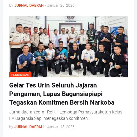
by
JURNAL DAERAH
-
Januari 20, 2026
PENDIDIKAN
Gelar Tes Urin Seluruh Jajaran
Pengaman, Lapas Bagansiapiapi
Tegaskan Komitmen Bersih Narkoba
Jurnaldaerah.com - Rohil - Lembaga Pemasyarakatan Kelas
IIA Bagansiapiapi menegaskan komitmen …
by
JURNAL DAERAH
-
Januari 13, 2026