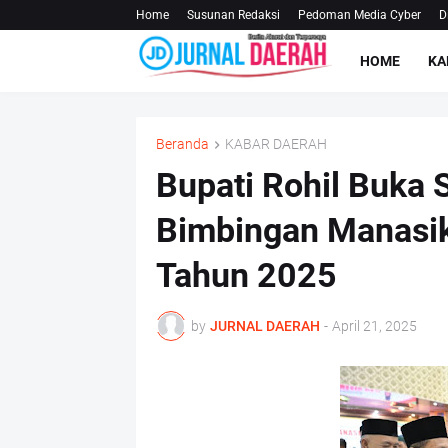
Home
Susunan Redaksi
Pedoman Media Cyber
D
HOME
KA
Beranda
KABAR DAERAH
Bupati Rohil Buka 
Bimbingan Manasik
Tahun 2025
by
JURNAL DAERAH
-
April 21, 2025