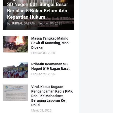
SD Negeri 001 Sungai Besar
Berjalan 5 Bulan Belum Ada
Kepastian Hukum
by
JURNAL DAERAH
-
Februari 06, 2025
Massa Tangkap Maling
Sawit di Kuansing, Mobil
Dibakar
Februari 03, 2025
Prihatin Keamanan SD
Negeri 019 Bagan Barat
Februari 28, 2025
Viral, Kasus Dugaan
Pengancaman Kadis PMK
Rohil Ke Mahasiswa
Berujung Laporan Ke
Polisi
Maret 08, 2025