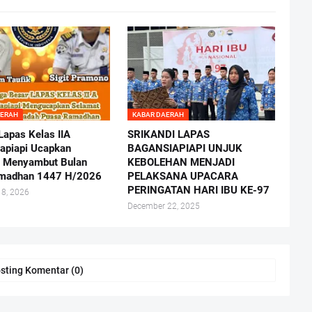
AERAH
KABAR DAERAH
apas Kelas IIA
SRIKANDI LAPAS
apiapi Ucapkan
BAGANSIAPIAPI UNJUK
 Menyambut Bulan
KEBOLEHAN MENJADI
amadhan 1447 H/2026
PELAKSANA UPACARA
PERINGATAN HARI IBU KE-97
18, 2026
December 22, 2025
sting Komentar (0)