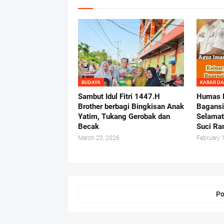
BUDAYA
KABAR D
Sambut Idul Fitri 1447.H
Humas L
Brother berbagi Bingkisan Anak
Bagansi
Yatim, Tukang Gerobak dan
Selamat
Becak
Suci R
March 20, 2026
February 
Po