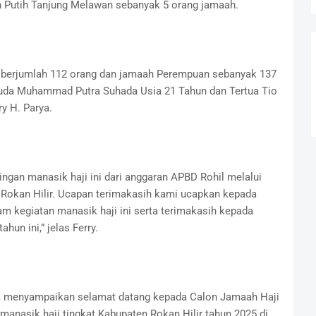
h Putih Tanjung Melawan sebanyak 5 orang jamaah.
aki berjumlah 112 orang dan jamaah Perempuan sebanyak 137
rmuda Muhammad Putra Suhada Usia 21 Tahun dan Tertua Tio
ry H. Parya.
ingan manasik haji ini dari anggaran APBD Rohil melalui
 Rokan Hilir. Ucapan terimakasih kami ucapkan kepada
m kegiatan manasik haji ini serta terimakasih kepada
hun ini,” jelas Ferry.
a menyampaikan selamat datang kepada Calon Jamaah Haji
manasik haji tingkat Kabupaten Rokan Hilir tahun 2025 di